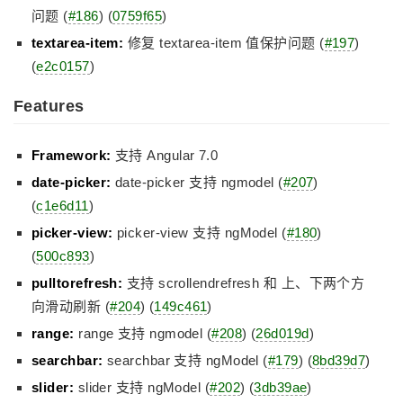
问题 (
#186
) (
0759f65
)
textarea-item:
修复 textarea-item 值保护问题 (
#197
)
(
e2c0157
)
Features
Framework:
支持 Angular 7.0
date-picker:
date-picker 支持 ngmodel (
#207
)
(
c1e6d11
)
picker-view:
picker-view 支持 ngModel (
#180
)
(
500c893
)
pulltorefresh:
支持 scrollendrefresh 和 上、下两个方
向滑动刷新 (
#204
) (
149c461
)
range:
range 支持 ngmodel (
#208
) (
26d019d
)
searchbar:
searchbar 支持 ngModel (
#179
) (
8bd39d7
)
slider:
slider 支持 ngModel (
#202
) (
3db39ae
)