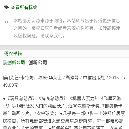
查看所有标签
本站部分资源来源于网络，本站转载出于传递更多信息
之目的，版权归原作者或者来源机构所有，如转载稿涉
及版权问题，请
联系我们
。
码农书籍
创新公司
[美]艾德·卡特姆、埃米·华莱士 / 靳婷婷 / 中信出版社 / 2015-2 /
49.00元
●《玩具总动员》《海底总动员》《机器人瓦力》《飞屋环游
记》等14部脍炙人口的动画长片, 近30次奥斯卡奖, 7部奥斯卡
最佳动画长片，7次金球奖； ●几乎每一部电影一上映都位居票
房榜首，所有电影都曾进入影史票房总榜前50，每一部电影都
是商业与艺术的双赢。 ●即便新兴动画公司不断涌现，皮克斯