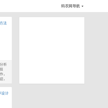
码农网导航
分析
技
作，
迎，