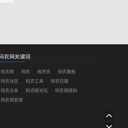
码农网关键词
码农网
码农
程序员
码农教程
码农社区
码农工具
码农日报
码农头条
码农网论坛
码农网源码
码农网官网