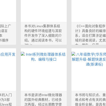
国际上广
本书对Linux集群体系结
《C++面向对象程序
法语言
构的硬件环境组建与其软
计》具备良好的编排
版本
件开发作了深入细致的介
系，适合打算涉足编
本书循序
绍。通过阅读本书，可以
域的读者阅读，尤其
对Lin...
大一学生。它最...
程序的入门
本书是讲述Intel微处理器
本书将与知识点、重
为3部
的国外经典教材，已经多
难点和考点有关的典
Java程
次再版，经过长期教学使
做全析全解，是具有