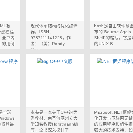
ML教
现代体系结构的优化编译
bash是自由软件基
一建模语
器，ISBN：
布的“Bourne Again
。全书内
9787111141228，作
Shell”的缩写。它
L的用例
者：（美）Randy
的UNIX B...
Allen，...
ld是全球
本书是一本关于C++的优
Microsoft.NET框
ndows
秀教材，南圣何塞州立大
化开发与卫联网无缝
他将其最
学知名教授Horstmann编
的应用程序和组件提
写。全书深入探讨了
强大的技术支持，如AS