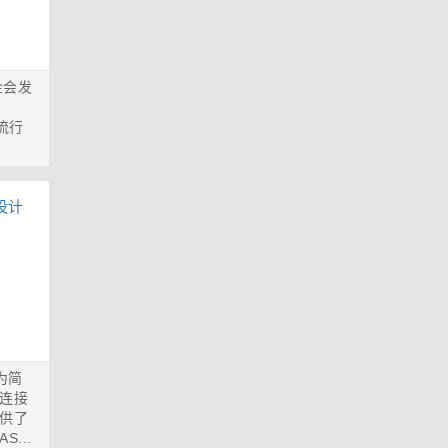
金会发
是流行
架为简
连接
供了
...