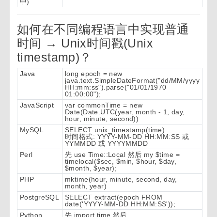
中)
如何在不同编程语言中实现普通
时间 → Unix时间戳(Unix
timestamp)？
Java
long epoch = new
java.text.SimpleDateFormat("dd/MM/yyyy
HH:mm:ss").parse("01/01/1970
01:00:00");
JavaScript
var commonTime = new
Date(Date.UTC(year, month - 1, day,
hour, minute, second))
MySQL
SELECT unix_timestamp(time)
时间格式: YYYY-MM-DD HH:MM:SS 或
YYMMDD 或 YYYYMMDD
Perl
先 use Time::Local 然后 my $time =
timelocal($sec, $min, $hour, $day,
$month, $year);
PHP
mktime(hour, minute, second, day,
month, year)
PostgreSQL
SELECT extract(epoch FROM
date('YYYY-MM-DD HH:MM:SS'));
Python
先 import time 然后