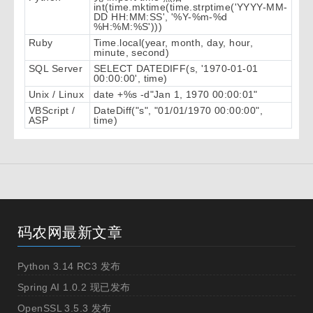
int(time.mktime(time.strptime('YYYY-MM-
DD HH:MM:SS', '%Y-%m-%d
%H:%M:%S')))
Ruby
Time.local(year, month, day, hour,
minute, second)
SQL Server
SELECT DATEDIFF(s, '1970-01-01
00:00:00', time)
Unix / Linux
date +%s -d"Jan 1, 1970 00:00:01"
VBScript /
DateDiff("s", "01/01/1970 00:00:00",
ASP
time)
码农网最新文章
Python 3.14 RC3 发布
Spring AI 1.0.2 现已发布
OpenSSL 3.5.3 发布