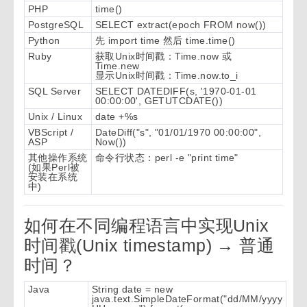
PHP
time()
PostgreSQL
SELECT extract(epoch FROM now())
Python
先 import time 然后 time.time()
Ruby
获取Unix时间戳：Time.now 或
Time.new
显示Unix时间戳：Time.now.to_i
SQL Server
SELECT DATEDIFF(s, '1970-01-01
00:00:00', GETUTCDATE())
Unix / Linux
date +%s
VBScript /
DateDiff("s", "01/01/1970 00:00:00",
ASP
Now())
其他操作系统
命令行状态：perl -e "print time"
(如果Perl被
安装在系统
中)
如何在不同编程语言中实现Unix
时间戳(Unix timestamp) → 普通
时间？
Java
String date = new
java.text.SimpleDateFormat("dd/MM/yyyy