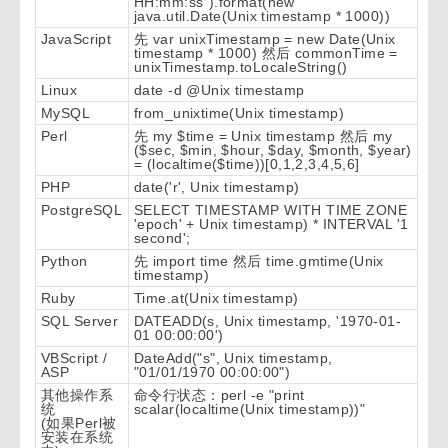
HH:mm:ss").format(new
java.util.Date(Unix timestamp * 1000))
JavaScript
先 var unixTimestamp = new Date(Unix
timestamp * 1000) 然后 commonTime =
unixTimestamp.toLocaleString()
Linux
date -d @Unix timestamp
MySQL
from_unixtime(Unix timestamp)
Perl
先 my $time = Unix timestamp 然后 my
($sec, $min, $hour, $day, $month, $year)
= (localtime($time))[0,1,2,3,4,5,6]
PHP
date('r', Unix timestamp)
PostgreSQL
SELECT TIMESTAMP WITH TIME ZONE
'epoch' + Unix timestamp) * INTERVAL '1
second';
Python
先 import time 然后 time.gmtime(Unix
timestamp)
Ruby
Time.at(Unix timestamp)
SQL Server
DATEADD(s, Unix timestamp, '1970-01-
01 00:00:00')
VBScript /
DateAdd("s", Unix timestamp,
ASP
"01/01/1970 00:00:00")
其他操作系
命令行状态：perl -e "print
统
scalar(localtime(Unix timestamp))"
(如果Perl被
安装在系统