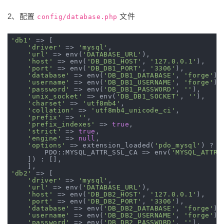
2、配置
文件
config/database.php
'db1'
 => [

'driver'
 => 
'mysql'
,

'url'
 => env(
'DATABASE_URL'
),

'host'
 => env(
'DB_DB1_HOST'
, 
'127.0.0.1'
),

'port'
 => env(
'DB_DB1_PORT'
, 
'3306'
),

'database'
 => env(
'DB_DB1_DATABASE'
, 
'forge'
),

'username'
 => env(
'DB_DB1_USERNAME'
, 
'forge'
),

'password'
 => env(
'DB_DB1_PASSWORD'
, 
''
),

'unix_socket'
 => env(
'DB_DB1_SOCKET'
, 
''
),

'charset'
 => 
'utf8mb4'
,

'collation'
 => 
'utf8mb4_unicode_ci'
,

'prefix'
 => 
''
,

'prefix_indexes'
 => 
true
,

'strict'
 => 
true
,

'engine'
 => 
null
,

'options'
 => extension_loaded(
'pdo_mysql'
) ? a
        PDO::MYSQL_ATTR_SSL_CA => env(
'MYSQL_ATTR_
    ]) : [],

'db2'
 => [

'driver'
 => 
'mysql'
,

'url'
 => env(
'DATABASE_URL'
),

'host'
 => env(
'DB_DB2_HOST'
, 
'127.0.0.1'
),

'port'
 => env(
'DB_DB2_PORT'
, 
'3306'
),

'database'
 => env(
'DB_DB2_DATABASE'
, 
'forge'
),

'username'
 => env(
'DB_DB2_USERNAME'
, 
'forge'
),

'password'
 => env(
'DB_DB2_PASSWORD'
, 
''
),
