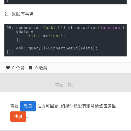
2、数据库事务
DB::connection(
'asklib'
)->transaction(
function
()
{

    $data = [

'title'
=>
'test'
,

    ];

    Ask::query()->insertGetId($data);

0 个赞
0 收藏
暂无回复。
需要
后方可回复, 如果你还没有账号请点击这里
登录
。
注册