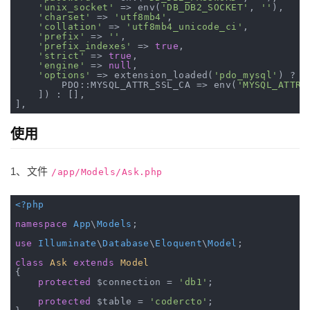
'unix_socket'
 => env(
'DB_DB2_SOCKET'
, 
''
),

'charset'
 => 
'utf8mb4'
,

'collation'
 => 
'utf8mb4_unicode_ci'
,

'prefix'
 => 
''
,

'prefix_indexes'
 => 
true
,

'strict'
 => 
true
,

'engine'
 => 
null
,

'options'
 => extension_loaded(
'pdo_mysql'
) ? a
        PDO::MYSQL_ATTR_SSL_CA => env(
'MYSQL_ATTR_
    ]) : [],

使用
1、文件
/app/Models/Ask.php
<?php
namespace
App
\
Models
;

use
Illuminate
\
Database
\
Eloquent
\
Model
;

class
Ask
extends
Model
{

protected
 $connection = 
'db1'
;

protected
 $table = 
'codercto'
;
