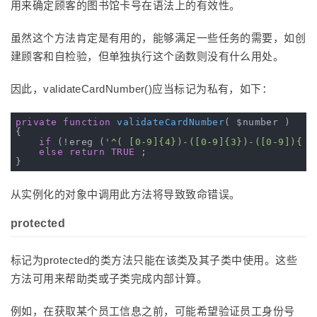
用来确定顾客的图书馆卡号在语法上的有效性。
虽然这个方法肯定是有用的，能够满足一些任务的需要，如创
建顾客和自检验，但单独执行这个函数则没有什么用处。
因此，validateCardNumber()应当标记为私有，如下：
private
function
validateCardNumber
( $number )
{ 

if
 (!ereg (
'^( [0-9]{4})-([0-9]{3})-([0-9]){ 2
else
return
TRUE
 ; 

从实例化的对象中调用此方法将导致致命错误。
protected
标记为protected的类方法只能在该类及其子类中使用。这些
方法可用来帮助类或子类完成内部计算。
例如，在获取某个员工信息之前，可能希望验证员工身份号