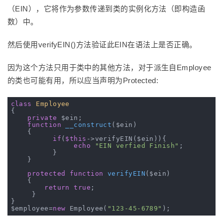
（EIN），它将作为参数传递到类的实例化方法（即构造函
数）中。
然后使用verifyEIN()方法验证此EIN在语法上是否正确。
因为这个方法只用于类中的其他方法，对于派生自Employee
的类也可能有用，所以应当声明为Protected:
class
Employee
{

private
 $ein;

function
__construct
($ein)
{

if
(
$this
->verifyEIN($ein)){

echo
"EIN verfied Finish"
;

          }

    }

protected
function
verifyEIN
($ein)
{

return
true
;

     }

}

$employee=
new
 Employee(
"123-45-6789"