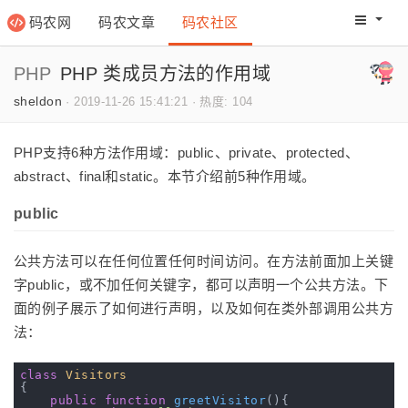
码农网
码农文章
码农社区
码农教程
码农网分
PHP
PHP 类成员方法的作用域
sheldon
·
2019-11-26 15:41:21
·
热度: 104
PHP支持6种方法作用域：public、private、protected、
abstract、final和static。本节介绍前5种作用域。
public
公共方法可以在任何位置任何时间访问。在方法前面加上关键
字public，或不加任何关键字，都可以声明一个公共方法。下
面的例子展示了如何进行声明，以及如何在类外部调用公共方
法：
class
Visitors
{

public
function
greetVisitor
()
{
