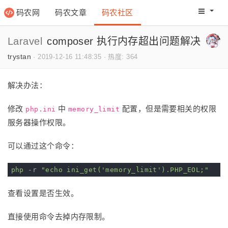
码农网
码农文章
码农社区
码农教程
码农网分
Laravel
composer 执行内存超出问题解决
trystan
·
2019-12-16 11:48:35
·
热度: 364
解决办法：
修改
中
配置，但是需要相关的权限
php.ini
memory_limit
服务器操作权限。
可以通过这个命令：
php
 -r 
"echo ini_get('memory_limit').PHP_EOL;"
查看设置是否生效。
直接使用命令去掉内存限制。