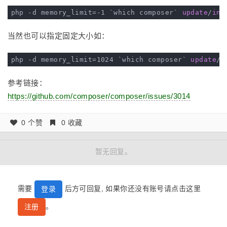
php -d memory_limit=-1 `which composer` 
update
/
ins
当然也可以指定固定大小如：
php -d memory_limit=1024 `which composer` 
update
/
i
参考链接：
https://github.com/composer/composer/issues/3014
0 个赞
0 收藏
暂无回复。
需要
后方可回复, 如果你还没有账号请点击这里
登录
。
注册