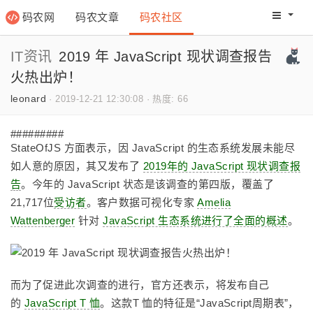
码农网
码农文章
码农社区
码农教程
码农网分
IT资讯
2019 年 JavaScript 现状调查报告
火热出炉！
leonard
·
2019-12-21 12:30:08
·
热度: 66
#########
StateOfJS 方面表示，因 JavaScript 的生态系统发展未能尽
如人意的原因，其又发布了
2019年的 JavaScript 现状调查报
告
。今年的 JavaScript 状态是该调查的第四版，覆盖了
21,717位
受访者
。客户数据可视化专家
Amelia
Wattenberger
针对
JavaScript 生态系统进行了全面的概述
。
而为了促进此次调查的进行，官方还表示，将发布自己
的
JavaScript T 恤
。这款T 恤的特征是“JavaScript周期表”，