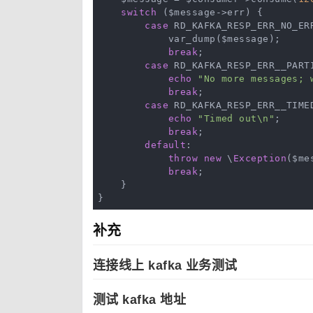
switch
 ($message->err) {

case
 RD_KAFKA_RESP_ERR_NO_ERR
            var_dump($message);

break
;

case
 RD_KAFKA_RESP_ERR__PARTI
echo
"No more messages; 
break
;

case
 RD_KAFKA_RESP_ERR__TIMED
echo
"Timed out\n"
;

break
;

default
:

throw
new
 \
Exception
($me
break
;

    }

补充
连接线上 kafka 业务测试
测试 kafka 地址