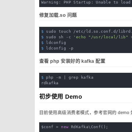
修复加载.so 问题
$
 sudo touch /etc/ld.so.conf.d/librd
$
 sudo sh -c 
'echo "/usr/local/lib" 
$
 ldconfig
$
 ldconfig -p
查看 php 安装好的 kafka 配置
$
 php -m | grep kafka
初步使用 Demo
目前使用高级消费者模式，参考官网的 demo 
$conf = 
new
 RdKafka\Conf();
