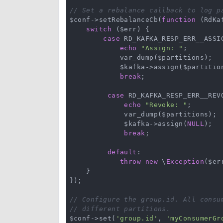
// Set a rebalance callback to log p
$conf->setRebalanceCb(
function
(RdKa
switch
 ($err) {

case
 RD_KAFKA_RESP_ERR__ASSIG
echo
"Assign: "
;

            var_dump($partitions);

            $kafka->assign($partition
break
;

case
 RD_KAFKA_RESP_ERR__REVO
echo
"Revoke: "
;

             var_dump($partitions);

             $kafka->assign(
NULL
);

break
;

default
:

throw
new
 \
Exception
($err
    }

});

// Configure the group.id. All consu
// different partitions.
$conf->set(
'group.id'
, 
'myConsumerGr