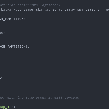
artition assignemts (optional)
fka\KafkaConsumer $kafka, $err, array $partitions = n
N_PARTITIONS:

s);

KE_PARTITIONS:

);

mer with the same group.id will consume
oup_1'
);
