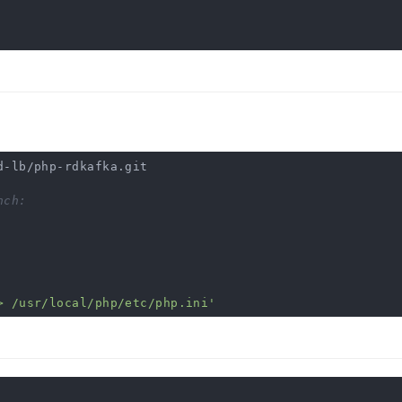
d-lb/php-rdkafka.git
nch:
> /usr/local/php/etc/php.ini'