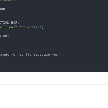
OR:

TION_EOF:

will wait for more\n"
;

_OUT:

ssage->errstr(), $message->err);
