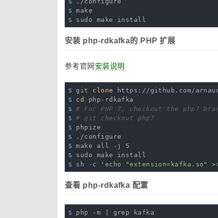
$
 ./configure
$
 make 
$
 sudo make install
安装 php-rdkafka的 PHP 扩展
参考官网
安装说明
$
 git 
clone
 https://github.com/arnau
$
cd
 php-rdkafka
$
# For PHP 7, checkout the php7 bra
$
# git checkout php7
$
 phpize
$
 ./configure
$
 make all -j 5
$
 sudo make install
$
 sh -c 
'echo "extension=kafka.so" >
查看 php-rdkafka 配置
$
 php -m | grep kafka