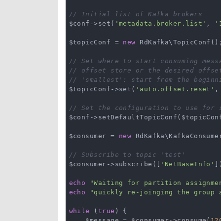
// Initial list of Kafka brokers
$conf->set(
'metadata.broker.list'
, 
'
$topicConf = 
new
 RdKafka\TopicConf();
// Set where to start consuming mess
// offset store or the desired offse
// 'smallest': start from the beginn
$topicConf->set(
'auto.offset.reset'
,
// Set the configuration to use for 
$conf->setDefaultTopicConf($topicConf
$consumer = 
new
 RdKafka\KafkaConsumer
// Subscribe to topic 'test'
$consumer->subscribe([
'NetBaseInfo'
]
echo
"Waiting for partition assignme
echo
"quickly re-joinging the group 
while
 (
true
) {

    $message = $consumer->consume(
12