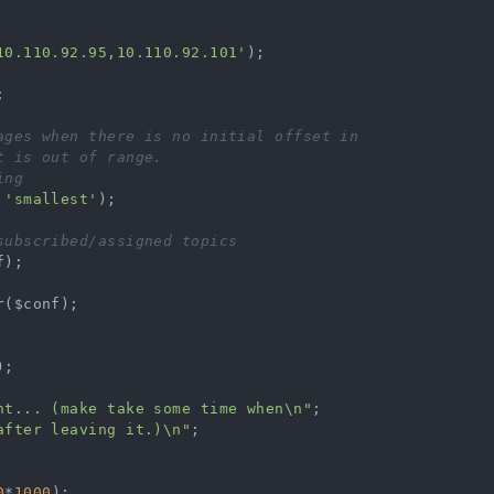
10.110.92.95,10.110.92.101'
);



ages when there is no initial offset in
t is out of range.
ing
 
'smallest'
);

subscribed/assigned topics
);

($conf);

);

nt... (make take some time when\n"
after leaving it.)\n"
;

0
*
1000
);
