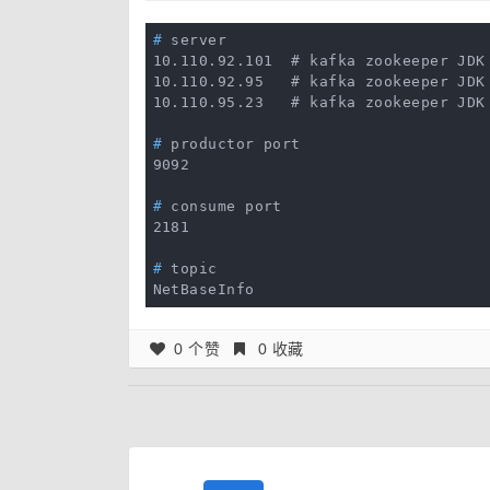
#
 server
10.110.92.101  # kafka zookeeper JDK

10.110.92.95   # kafka zookeeper JDK

#
 productor port
#
 consume port
#
 topic
0 个赞
0 收藏