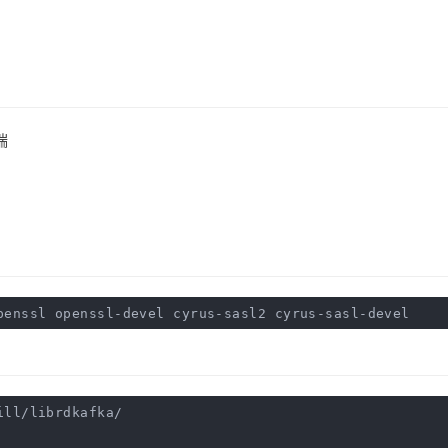
端
penssl openssl-devel cyrus-sasl2 cyrus-sasl-devel
ill/librdkafka/