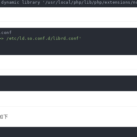
.conf
>> /etc/ld.so.conf.d/librd.conf'
如下