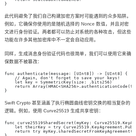
}
此代码避免了我们自己构建加密方案时可能遇到的众多陷阱。
例如，它确保你使用的是随机选择的
Nonce 数值
，并且对密
文进行身份验证。两者都可以防止对系统的各种攻击，但这些
功能在许多其他加密库中不一定会自动应用。
同样，生成消息身份验证代码也很简单，我们可以使用它来确
保数据不被篡改：
func authenticate(message: [UInt8]) -> [UInt8] {

    // Again, don't forget to save your keys!

    let key = SymmetricKey(size: .bits256)

    return Array(HMAC<SHA256>.authenticationCode(fo
}
Swift Crypto 甚至涵盖了执行椭圆曲线密钥交换的相当复杂的
逻辑。例如，使用 Curve25519 生成共享密钥：
func curve25519SharedSecret(myKey: Curve25519.KeyAg
    let theirKey = try Curve25519.KeyAgreement.Publ
    return try myKey.sharedSecretFromKeyAgreement(wi
}