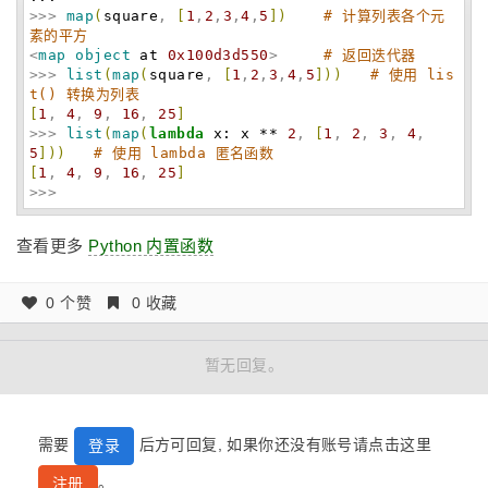
>>>
map
(
square
,
[
1
,
2
,
3
,
4
,
5
]
)
# 计算列表各个元
素的平方
<
map
object
at
0x100d3d550
>
# 返回迭代器
>>>
list
(
map
(
square
,
[
1
,
2
,
3
,
4
,
5
]
)
)
# 使用 lis
t() 转换为列表
[
1
,
4
,
9
,
16
,
25
]
>>>
list
(
map
(
lambda
x: x **
2
,
[
1
,
2
,
3
,
4
,
5
]
)
)
# 使用 lambda 匿名函数
[
1
,
4
,
9
,
16
,
25
]
>>>
查看更多
Python 内置函数
0 个赞
0 收藏
暂无回复。
需要
后方可回复, 如果你还没有账号请点击这里
登录
。
注册