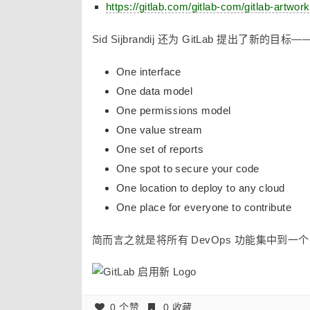
https://gitlab.com/gitlab-com/gitlab-artw
Sid Sijbrandij 还为 GitLab 提出了新的目标——
One interface
One data model
One permissions model
One value stream
One set of reports
One spot to secure your code
One location to deploy to any cloud
One place for everyone to contribute
简而言之就是将所有 DevOps 功能集中到一个
0 个赞
0 收藏