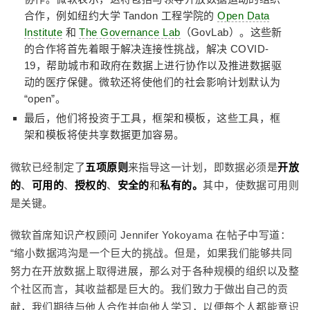
合作，例如纽约大学 Tandon 工程学院的
Open Data
Institute
和
The Governance Lab
（GovLab）。这些新
的合作将首先着眼于解决连接性挑战，解决 COVID-
19，帮助城市和政府在数据上进行协作以及推进数据驱
动的医疗保健。微软还将使他们的社会影响计划默认为
“open”。
最后，他们将投资于工具，框架和模板，这些工具，框
架和模板将使共享数据更加容易。
微软已经制定了
五项原则
来指导这一计划，即数据必须是
开放
的
、
可用的
、
授权的
、
安全的
和
私有的。
其中，使数据可用则
是关键。
微软首席知识产权顾问 Jennifer Yokoyama 在帖子中写道：
“缩小数据鸿沟是一个巨大的挑战。但是，如果我们能够共同
努力在开放数据上取得进展，那么对于各种规模的组织以及整
个社区而言，其收益都是巨大的。我们致力于做出自己的贡
献，我们期待与他人合作并向他人学习，以便每个人都能意识