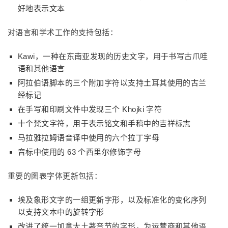
好地表示文本
对语言和学术工作的支持包括：
Kawi，一种在东南亚发现的历史文字，用于书写古爪哇
语和其他语言
阿拉伯语脚本的三个附加字符以支持土耳其使用的古兰
经标记
在手写和印刷文件中发现三个 Khojki 字符
十个梵文字符，用于表示铭文和手稿中的吉祥标志
马拉雅拉姆语音译中使用的六个拉丁字母
音标中使用的 63 个西里尔修饰字母
重要的图表字体更新包括：
埃及象形文字的一组更新字形，以及标准化的变化序列
以支持文本中的旋转字形
改进了统一加拿大土著音节的字形，为运营商和其他语