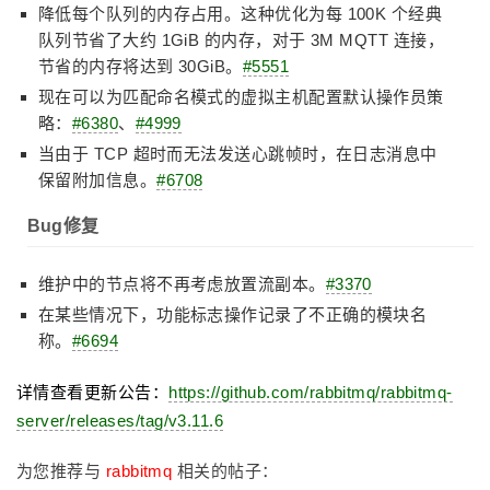
降低每个队列的内存占用。这种优化为每 100K 个经典
队列节省了大约 1GiB 的内存，对于 3M MQTT 连接，
节省的内存将达到 30GiB。
#5551
现在可以为匹配命名模式的虚拟主机配置默认操作员策
略：
#6380
、
#4999
当由于 TCP 超时而无法发送心跳帧时，在日志消息中
保留附加信息。
#6708
Bug修复
维护中的节点将不再考虑放置流副本。
#3370
在某些情况下，功能标志操作记录了不正确的模块名
称。
#6694
详情查看更新公告：
https://github.com/rabbitmq/rabbitmq-
server/releases/tag/v3.11.6
为您推荐与
rabbitmq
相关的帖子：