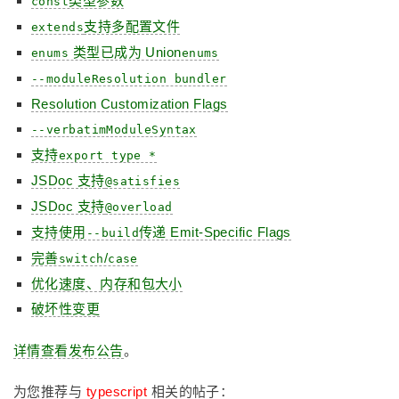
类型参数
const
支持多配置文件
extends
类型已成为 Union
enums
enums
--moduleResolution bundler
Resolution Customization Flags
--verbatimModuleSyntax
支持
export type *
JSDoc 支持
@satisfies
JSDoc 支持
@overload
支持使用
传递 Emit-Specific Flags
--build
完善
/
switch
case
优化速度、内存和包大小
破坏性变更
详情查看发布公告
。
为您推荐与
typescript
相关的帖子：