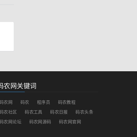
码农网关键词
码农网
码农
程序员
码农教程
码农社区
码农工具
码农日报
码农头条
码农网论坛
码农网源码
码农网官网