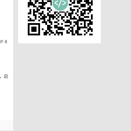
 8
右，启