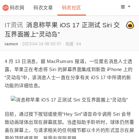
码农网
码农文章
码农社区
码农教程
码农网分
IT资讯
消息称苹果 iOS 17 正测试 Siri 交
互界面搬上“灵动岛”
ramon
·
2023-04-14 09:00:07
·
热度: 64
4 月 13 日消息，据 MacRumors 报道，一位匿名消息人士透
露，苹果正在考虑将 Siri 的屏幕界面集成到新款 iPhone 上的
“灵动岛”中，该消息人士一直在分享有关 iOS 17 中所谓的新
功能的详细信息。
目前，通过按下按钮或使用“Hey Siri”语音命令调用 Siri 会导
致动画球体出现在屏幕底部。当虚拟助手聆听时，球体仍然覆
盖在屏幕上，与请求相关的任何细节都以卡片的形式显示在屏
幕的顶部或底部，背景内容则变暗。