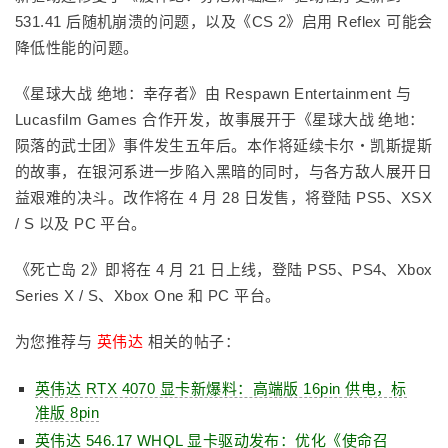
531.41 后随机崩溃的问题，以及《CS 2》启用 Reflex 可能会
降低性能的问题。
《星球大战 绝地：幸存者》由 Respawn Entertainment 与
Lucasfilm Games 合作开发，故事展开于《星球大战 绝地：
陨落的武士团》事件发生五年后。本作将延续卡尔・凯斯提斯
的故事，在银河系进一步陷入黑暗的同时，与各方敌人展开日
益艰难的决斗。改作将在 4 月 28 日发售，将登陆 PS5、XSX
/ S 以及 PC 平台。
《死亡岛 2》即将在 4 月 21 日上线，登陆 PS5、PS4、Xbox
Series X / S、Xbox One 和 PC 平台。
为您推荐与
英伟达
相关的帖子：
英伟达 RTX 4070 显卡新爆料：高端版 16pin 供电，标
准版 8pin
英伟达 546.17 WHQL 显卡驱动发布：优化《使命召