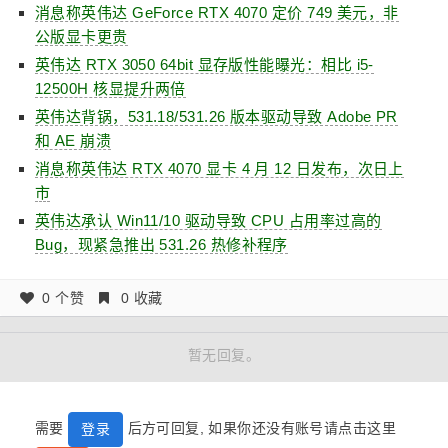
消息称英伟达 GeForce RTX 4070 定价 749 美元，非
公版显卡更贵
英伟达 RTX 3050 64bit 显存版性能曝光：相比 i5-
12500H 核显提升两倍
英伟达背锅，531.18/531.26 版本驱动导致 Adobe PR
和 AE 崩溃
消息称英伟达 RTX 4070 显卡 4 月 12 日发布，次日上
市
英伟达承认 Win11/10 驱动导致 CPU 占用率过高的
Bug，现紧急推出 531.26 热修补程序
0 个赞
0 收藏
暂无回复。
需要
后方可回复, 如果你还没有账号请点击这里
登录