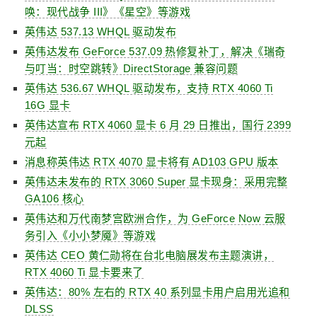
唤：现代战争 III》《星空》等游戏
英伟达 537.13 WHQL 驱动发布
英伟达发布 GeForce 537.09 热修复补丁，解决《瑞奇
与叮当：时空跳转》DirectStorage 兼容问题
英伟达 536.67 WHQL 驱动发布，支持 RTX 4060 Ti
16G 显卡
英伟达宣布 RTX 4060 显卡 6 月 29 日推出，国行 2399
元起
消息称英伟达 RTX 4070 显卡将有 AD103 GPU 版本
英伟达未发布的 RTX 3060 Super 显卡现身：采用完整
GA106 核心
英伟达和万代南梦宫欧洲合作，为 GeForce Now 云服
务引入《小小梦魇》等游戏
英伟达 CEO 黄仁勋将在台北电脑展发布主题演讲，
RTX 4060 Ti 显卡要来了
英伟达：80% 左右的 RTX 40 系列显卡用户启用光追和
DLSS