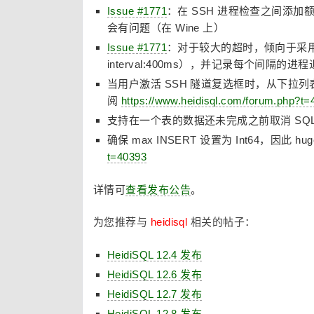
Issue #1771
：在 SSH 进程检查之间添加额外
会有问题（在 Wine 上）
Issue #1771
：对于较大的超时，倾向于采用较大的 
interval:400ms），并记录每个间隔的进
当用户激活 SSH 隧道复选框时，从下拉列
阅
https://www.heidisql.com/forum.php?t=
支持在一个表的数据还未完成之前取消 SQL 导出
确保 max INSERT 设置为 Int64，因此 h
t=40393
详情可
查看发布公告
。
为您推荐与
heidisql
相关的帖子：
HeidiSQL 12.4 发布
HeidiSQL 12.6 发布
HeidiSQL 12.7 发布
HeidiSQL 12.8 发布