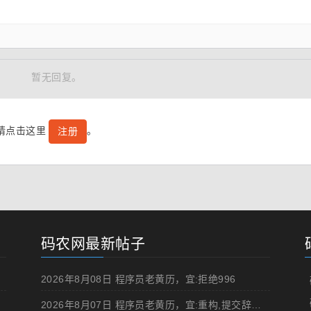
暂无回复。
号请点击这里
。
注册
码农网最新帖子
2026年8月08日 程序员老黄历，宜:拒绝996
2026年8月07日 程序员老黄历，宜:重构,提交辞职申请,申请加薪