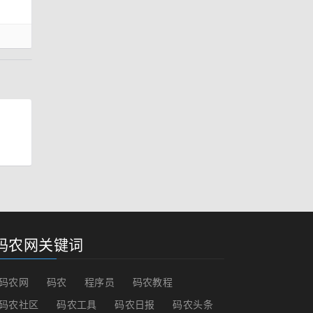
码农网关键词
码农网
码农
程序员
码农教程
码农社区
码农工具
码农日报
码农头条