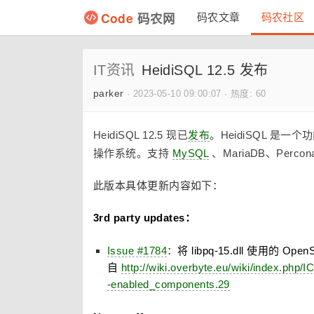
Code
码农网
码农文章
码农社区
IT资讯
HeidiSQL 12.5 发布
parker
·
2023-05-10 09:00:07
·
热度: 60
HeidiSQL 12.5 现已
发布
。HeidiSQL 是一
操作系统。支持
MySQL
、MariaDB、Percona
此版本具体更新内容如下：
3rd party updates：
Issue #1784
：
将 libpq-15.dll 使用的 Op
自
http://wiki.overbyte.eu/wiki/index.p
-enabled_components.29