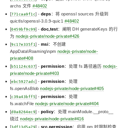
archs 文件
#48402
[
] -
deps
：将 openssl sources 升级到
771caa9f1c
quictls/openssl-3.0.9-quic1
#48402
[
] -
doc,test
：阐明 DH generateKeys 的行
0459bf9c99
为
nodejs-private/node-private#426
[
] -
msi
：不创建
9c17e335f1
AppData\Roaming\npm
nodejs-private/node-
private#408
[
] -
permission
：处理 fs 路径遍历
nodejs-
b51124c637
private/node-private#403
[
] -
permission
：处理
ebc5927adc
fs.openAsBlob
nodejs-private/node-private#405
[
] -
permission
：处理
c39a43bff5
fs.watchFile
nodejs-private/node-private#404
[
] -
policy
：处理 mainModule.__proto__
d0a8264ec9
绕过
nodejs-private/node-private#416
[
] -
src,permission
：启用 pm 时限制检查
3df13d5a79