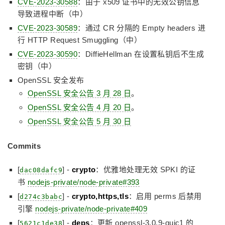
CVE-2023-30588
：由于 x509 证书中的无效公钥信息
导致进程中断（中）
CVE-2023-30589
：通过 CR 分隔的 Empty headers 进
行 HTTP Request Smuggling（中）
CVE-2023-30590
：DiffieHellman 在设置私钥后不生成
密钥（中）
OpenSSL 安全发布
OpenSSL 安全公告 3 月 28 日
。
OpenSSL 安全公告 4 月 20 日
。
OpenSSL 安全公告 5 月 30 日
Commits
[
]
-
crypto
：优雅地处理无效 SPKI 的证
dac08dafc9
书
nodejs-private/node-private#393
[
] -
crypto,https,tls
：启用 perms 后禁用
d274c3babc
引擎
nodejs-private/node-private#409
[
] -
deps
：更新 openssl-3.0.9-quic1 的
5621c1de38