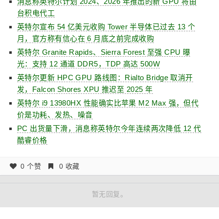
消息称英特尔计划 2024、2026 年推出的新 GPU 将由
台积电代工
英特尔宣布 54 亿美元收购 Tower 半导体已过去 13 个
月，官方称有信心在 6 月底之前完成收购
英特尔 Granite Rapids、Sierra Forest 至强 CPU 曝
光：支持 12 通道 DDR5，TDP 高达 500W
英特尔更新 HPC GPU 路线图：Rialto Bridge 取消开
发，Falcon Shores XPU 推迟至 2025 年
英特尔 i9 13980HX 性能确实比苹果 M2 Max 强，但代
价是功耗、发热、噪音
PC 出货量下滑，消息称英特尔今年连续两次降低 12 代
酷睿价格
0 个赞
0 收藏
暂无回复。