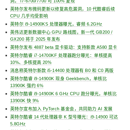
洞， i7-6700/7700 可 100% 复现
英特尔发布微码更新以修复高危漏洞，10 代酷睿后续
CPU 几乎均受影响
英特尔 i9-14900KS 处理器曝光，睿频 6.2GHz
英伟达更新数据中心 GPU 路线图，新一代 GB200 /
GX200 将于 2025 年发布
英特尔发布 4887 beta 显卡驱动：支持新款 A580 显卡
英特尔酷睿 i7-14700KF 处理器跑分曝光：单核提高
10%、多核提高 20%
消息称英特尔新款 i5-14400 处理器有 B0 和 C0 两版
英特尔酷睿 i9-14900K 现身 Geekbench，单核比
13900K 强约 6%
英特尔酷睿 i9-14900K 6 GHz CPU 跑分曝光，单核比
13900K 快 9%
英特尔宣布加入 PyTorch 基金会，共同助力 AI 发展
英特尔酷睿 14 代处理器非 K 型号曝光：i9-14900 可达
5.8GHz