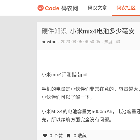
Code
码农网
码农文章
码农社区
硬件知识
小米mix4电池多少毫安
newton
·
2023-08-05 06:50:05
·
热度: 43
小米mix4评测指南pdf
手机的电量是小伙伴们非常在意的，容量越大，
小伙伴们可以了解一下。
小米MIX4的电池容量为5000mAh，电池容
充，所以续航方面完全没有问题。
0 个赞
0 收藏