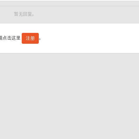
暂无回复。
号请点击这里
。
注册