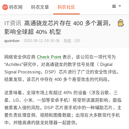
码农网
码农文章
码农社区
码农教程
码农网分
IT资讯
高通骁龙芯片存在 400 多个漏洞，
影响全球超 40% 机型
quintion
·
2020-08-12 09:30:06
·
热度: 120
网络安全供应商
Check Point
表示，该公司在一项代号为
“Achilles”研究中，对高通骁龙的数字信号处理（ Digital
Signal Processing，DSP）芯片进行了广泛的安全性评估。
结果发现，该芯片中存在 400 多个易受攻击的代码段。
这意味着，全球市场上有超过 40% 的设备（涉及谷歌、三
星、LG、小米、一加等安卓手机）将受到该漏洞影响，面临
被黑客入侵的风险。DSP 芯片是手机中的一种辅助芯片，主
要负责处理音频、视频和图像数据；出现在大多数现代手机
中，并随高通的骁龙处理器一起提供。