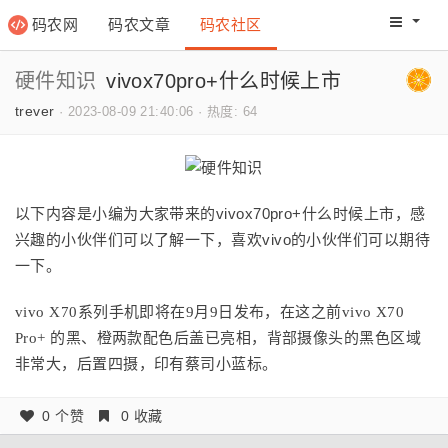
码农网
码农文章
码农社区
码农教程
码农网分
硬件知识
vivox70pro+什么时候上市
trever
·
2023-08-09 21:40:06
·
热度: 64
以下内容是小编为大家带来的vivox70pro+什么时候上市，感
兴趣的小伙伴们可以了解一下，喜欢vivo的小伙伴们可以期待
一下。
vivo X70系列手机即将在9月9日发布，在这之前vivo X70
Pro+ 的黑、橙两款配色后盖已亮相，背部摄像头的黑色区域
。
非常大，后置四摄，印有蔡司小蓝标
0 个赞
0 收藏