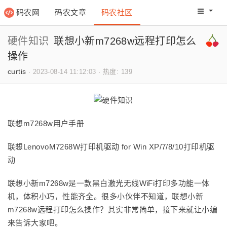
码农网
码农文章
码农社区
码农教程
码农网分
硬件知识
联想小新m7268w远程打印怎么
操作
curtis
·
2023-08-14 11:12:03
·
热度: 139
联想m7268w用户手册
联想LenovoM7268W打印机驱动 for Win XP/7/8/10打印机驱
动
联想小新m7268w是一款黑白激光无线WiFi打印多功能一体
机，体积小巧，性能齐全。很多小伙伴不知道，联想小新
m7268w远程打印怎么操作？其实非常简单，接下来就让小编
来告诉大家吧。