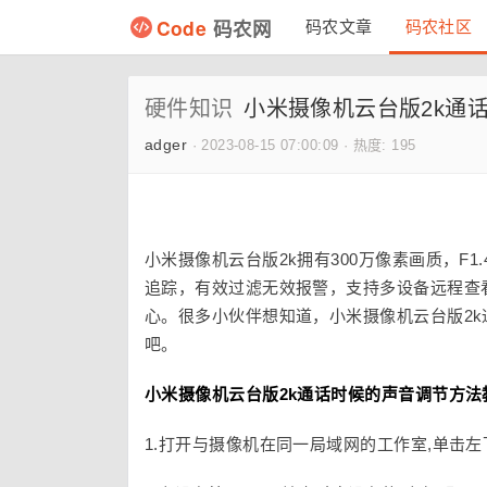
Code
码农网
码农文章
码农社区
硬件知识
小米摄像机云台版2k通
adger
·
2023-08-15 07:00:09
·
热度: 195
小米摄像机云台版2k拥有300万像素画质，F
追踪，有效过滤无效报警，支持多设备远程查
心。很多小伙伴想知道，小米摄像机云台版2
吧。
小米摄像机云台版2k通话时候的声音调节
方法
1.打开与摄像机在同一局域网的工作室,单击左下