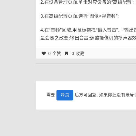
2.在设备管理页面,单击对应设备的“高级配置”;
3.在高级配置页面,选择“图像>视音频”;
4.在“音频”区域,用鼠标拖拽“输入音量”、“
量会随之改变;输出音量:调整摄像机的扬声器
0 个赞
0 收藏
需要
后方可回复, 如果你还没有账
登录