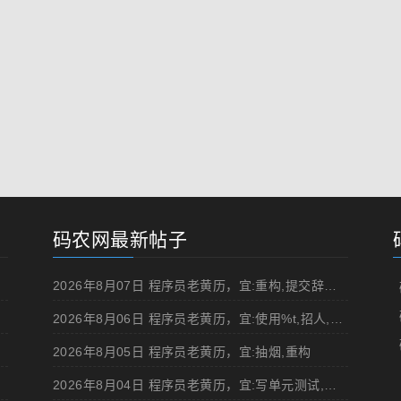
码农网最新帖子
2026年8月07日 程序员老黄历，宜:重构,提交辞职申请,申请加薪
2026年8月06日 程序员老黄历，宜:使用%t,招人,浏览成人网站,提交代码
2026年8月05日 程序员老黄历，宜:抽烟,重构
2026年8月04日 程序员老黄历，宜:写单元测试,在妹子面前吹牛