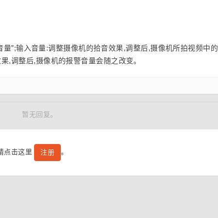
输出音量”;输入音量:调整摄像机的拾音效果,调整后,摄像机所拍视频中
效果,调整后,摄像机的报警音量会随之改变。
暂无回复。
号请点击这里
。
注册