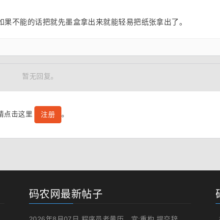
如果不能的话把就先墨盒拿出来就能轻易把纸张拿出了。
暂无回复。
号请点击这里
。
注册
码农网最新帖子
2026年8月07日 程序员老黄历，宜:重构,提交辞职申请,申请加薪