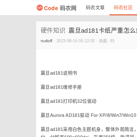
Code
码农网
码农文章
码农社区
硬件知识
震旦ad181卡纸严重怎
rudolf
·
2023-08-16 05:12:02
·
热度: 93
震旦ad181说明书
震旦ad181维修手册
震旦ad181打印机32位驱动
震旦Aurora AD181驱动 For XP/8/Win7/Win10
震旦ad181采用白色主题机身，整体外观简