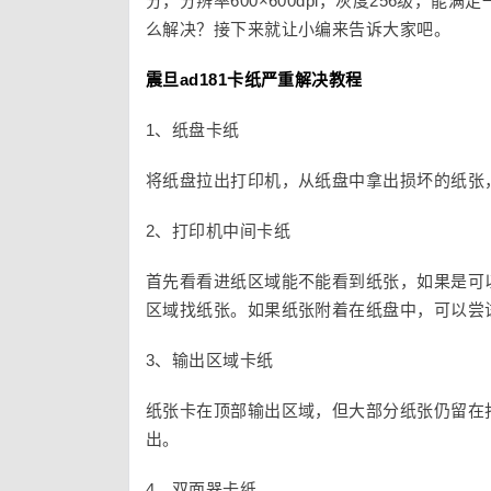
分，分辨率600×600dpi，灰度256级，
么解决？接下来就让小编来告诉大家吧。
震旦ad181卡纸严重解决
教程
1、纸盘卡纸
将纸盘拉出打印机，从纸盘中拿出损坏的纸张
2、打印机中间卡纸
首先看看进纸区域能不能看到纸张，如果是可
区域找纸张。如果纸张附着在纸盘中，可以尝
3、输出区域卡纸
纸张卡在顶部输出区域，但大部分纸张仍留在
出。
4、双面器卡纸