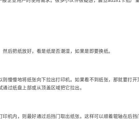
能满足一般企业用户的使用需求。很多小伙伴很疑惑，震旦ad181卡纸严
，然后把纸放好，看是纸是否潮湿，如果是即要换纸。
以则慢慢地将纸张向下拉出打印机。如果看不到纸张，那就要打开
试通过纸盘上部或从顶盖区域把它拉出。
打印机内，则最好通过后挡门取出纸张。这样可以顺着辊轴在后挡