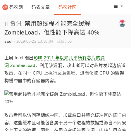
码农网
码农文章
码农社区
码农教程
码农网分
IT资讯
禁用超线程才能完全缓解
ZombieLoad，但性能下降高达 40%
saul
·
2019-05-22 10:30:04
·
热度: 56
上周 Intel 曝出
影响 2011 年以来几乎所有芯片的漏
洞 ZombieLoad
，利用该漏洞，攻击者可以对芯片发起边信道
攻击，在同一 CPU 上执行恶意进程，进而获取 CPU 的微架
构缓冲器中的存储器内容。
攻击者可以访问存储缓冲区，加载端口并填充缓冲区的陈旧内
容，这些缓冲区可能包含属于另一个进程的数据或源自不同安
全上下文的数据。因此，在用户空间进程之间、内核与用户空