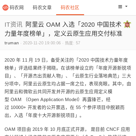
码农网
码农文章
码农社区
码农教程
码农网分
IT资讯
阿里云 OAM 入选「2020 中国技术
力量年度榜单」，定义云原生应用交付标准
truman
·
2020-11-20 19:00:06
·
热度: 57
2020 年 11 月 19 日，备受关注的「2020 中国技术力量年度
榜单」评选结果终于揭晓。在该榜单设立的「年度开源新锐项
目」、「开源杰出贡献人物」、「云原生行业落地典范」三大
分项中，阿里云云原生均占据一席之位，表现亮眼。其中，由
阿里云和微软云共同开发并开源的云原生应用定义模
型 OAM （Open Application Model）再露锋芒，经
过 10000+ 开发者的公开票选，在 55 个参评项目中脱颖而
出，入选「年度十大开源新锐项目」。
OAM 项目由 2019 年 10 月底正式开源， 是目前 CNCF 应用