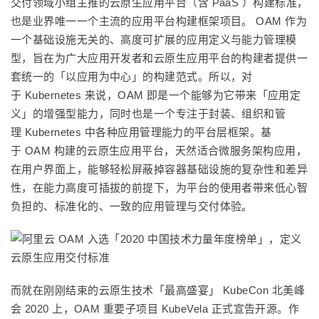
交付领域小组主推的云原生应用平台（含 PaaS ）构建标准，
也是业界唯一一个主流的应用平台构建框架项目。 OAM 作为
一个基础设施无关的、高度可扩展的应用定义与能力管理模
型，旨在为广大应用开发者和云原生应用平台的构建者提供一
套统一的「以应用为中心」的构建范式。所以，对
于 Kubernetes 来说，OAM 即是一个能够为它带来「应用定
义」的增强型能力，同时也是一个专注于封装、组织和管
理 Kubernetes 中各种应用管理能力的平台层框架。基
于 OAM 构建的云原生应用平台，天然适合微服务架构应用，
在用户界面上，能够轻松屏蔽掉容器基础设施的复杂性和差异
性，在能力高度可插拔的前提下，为平台的使用者带来低心智
负担的、标准化的、一致的应用管理与交付体验。
而就在刚刚结束的云原生技术「最高盛宴」 KubeCon 北美峰
会 2020 上，OAM 重要子项目 KubeVela 正式宣告开源。作