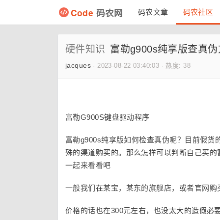
Code
码农网
码农文章
码农社区
硬件知识
富勒g900s纯享版查真
jacques
·
2023-08-22 03:40:03
·
热度: 38
富勒G900S键盘驱动程序
富勒g900s纯享版如何检查真伪呢？目前假
殊的渠道购买的。那么怎样可以判断自己买的富
一起来看看吧
一般我们在某宝，某东的旗舰店，或者官网购
价格的话也在300元左右，也没太大的造假必