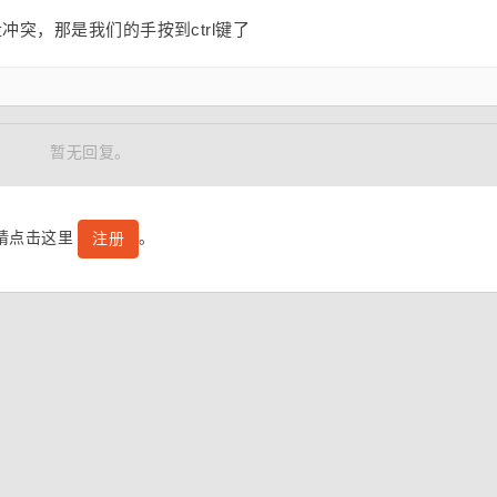
突，那是我们的手按到ctrl键了
暂无回复。
号请点击这里
。
注册