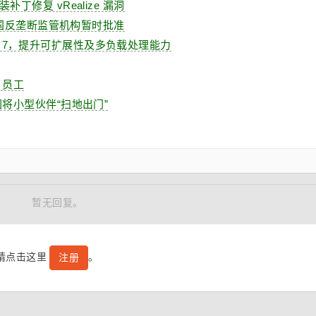
丁修复 vRealize 漏洞
获英国反垄断监管机构暂时批准
plum 7，提升可扩展性及多负载处理能力
 员工
图将小型伙伴“扫地出门”
暂无回复。
号请点击这里
。
注册