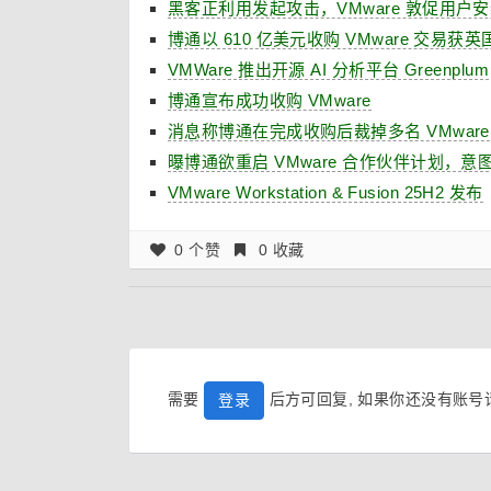
黑客正利用发起攻击，VMware 敦促用户安装补
博通以 610 亿美元收购 VMware 交易
VMWare 推出开源 AI 分析平台 Green
博通宣布成功收购 VMware
消息称博通在完成收购后裁掉多名 VMware
曝博通欲重启 VMware 合作伙伴计划，意
VMware Workstation & Fusion 25H2 发布
0 个赞
0 收藏
需要
后方可回复, 如果你还没有账
登录