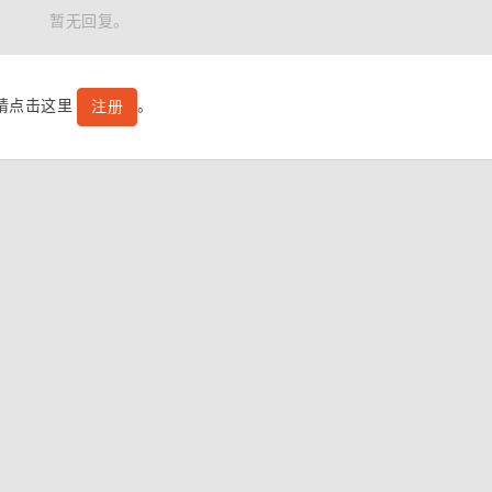
暂无回复。
号请点击这里
。
注册