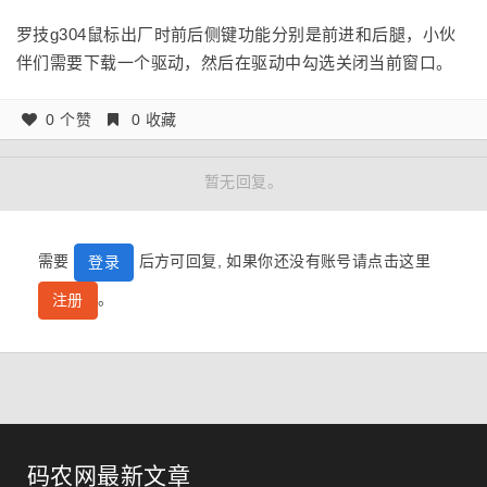
罗技g304鼠标
出厂时前后侧键功能分别是前进和后腿，小伙
伴们需要下载一个驱动，然后在驱动中勾选
关闭当前窗口。
0 个赞
0 收藏
暂无回复。
需要
后方可回复, 如果你还没有账号请点击这里
登录
。
注册
码农网最新文章