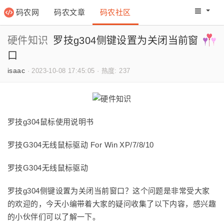
码农网
码农文章
码农社区
码农教程
码农网分
硬件知识
罗技g304侧键设置为关闭当前窗
口
isaac
·
2023-10-08 17:45:05
·
热度: 237
罗技g304鼠标使用说明书
罗技G304无线鼠标驱动 For Win XP/7/8/10
罗技G304无线鼠标驱动
罗技g304侧键设置为关闭当前窗口？这个问题是非常受大家
的欢迎的，今天小编带着大家的疑问收集了以下内容，感兴趣
的小伙伴们可以了解一下。