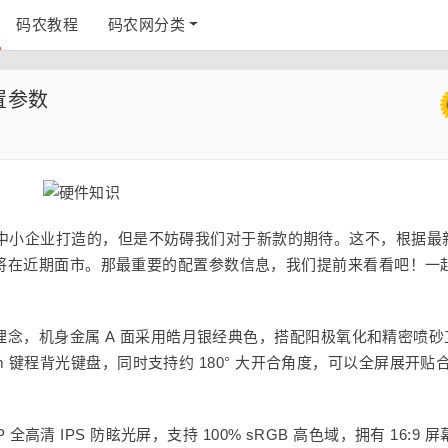
码农教程
码农网分类
置参数
中小企业打造的，但是不妨碍我们对于新款的期待。这不，根据最
0 将在近期面市。那最重要的配置参数信息，我们提前来看看吧！一
设计理念，机身金属 A 面采用皓月银经典色，搭配阳极氧化和精密喷砂
1.5mm 键程背光键盘，同时支持约 180° 大开合角度，可以全屏展开贴
P 全高清 IPS 防眩光屏，支持 100% sRGB 高色域，拥有 16:9 