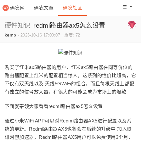
码农网
码农文章
码农社区
码农教程
码农网分
硬件知识
redmi路由器ax5怎么设置
kemp
·
2023-10-16 17:00:07
·
热度: 72
购买了红米ax5路由器的用户，红米ax5路由器在同等价位的
路由器配置上红米的配置相当惊人，这系列的性价比超高，它
不仅有双天线以及 天线5GWiFi的组合，而且每根天线上都配
有独立的信号放大器，有很大的可能会成为市场上的爆款
下面就带领大家看看redmi路由器ax5怎么设置
通过小米WiFi APP可以对Redmi路由器AX5进行配置以及系
统的更新。Redmi路由器AX5也将会在后续的升级中 加入腾
讯网游加速器，Redmi路由器AX5用户可以免费使用3个月，