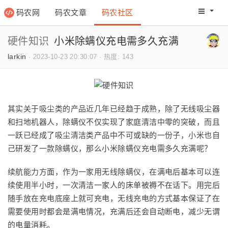
码农网
码农文章
码农社区
码农教程
码农网分
硬件知识
小米除螨仪充电需多久充满
larkin
·
2023-10-23 20:30:07
·
热度: 143
其实关于吸尘类的产品近几年已经趋于成熟，除了无线吸尘器
和扫地机器人，除螨仪不仅实现了家庭清洁中零的突破，而且
一跃已经成了吸尘清洁类产品中不可或缺的一份子，小米也自
己研发了一款除螨仪，那么小米除螨仪充电需多久充满呢？
续航能力方面，作为一家用无线除螨仪，在满电后基本可以连
续使用半小时，一次清洁一家人的床单被褥不在话下。用完后
随手放在充电底座上就可充电，无线充电的方式基本保证了在
需要使用时都会是满电情况，充满后还会自动断电，减少无谓
的电量消耗。