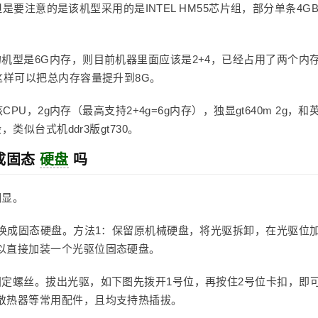
。但是要注意的是该机型采用的是INTEL HM55芯片组，部分单条4G
机型是6G内存，则目前机器里面应该是2+4，已经占用了两个内
这样可以把总内存容量提升到8G。
CPU，2g内存（最高支持2+4g=6g内存），独显gt640m 2g，和
类似台式机ddr3版gt730。
换成固态
硬盘
吗
明显。
以换成固态硬盘。方法1：保留原机械硬盘，将光驱拆卸，在光驱位
以直接加装一个光驱位固态硬盘。
固定螺丝。拔出光驱，如下图先拨开1号位，再按住2号位卡扣，即
散热器等常用配件，且均支持热插拔。