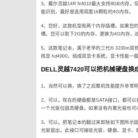
3、戴尔灵越14R N4010最大支持8GB内存
能识别，最好是选用双面16颗粒的4G内存。
4、您好，这款机型有两个内存插槽。如果您的
槽。您可以取下2G的内存，更换为4G内存，
5、这款笔记本，属于老早的三代i5 3230m双核
核显 hd4000，组成双显卡系统。显卡性能一般，
DELL灵越7420可以把机械硬盘
1、当然可以换，换了之后整机性能提升非常
2、可以，现在的硬盘都是SATA接口，都可
一个光驱位固态硬盘，如果没有内置光驱也可
3、可以。把笔记本的翻过来卸除如下图所示
光驱拔出。此接口可接驳光驱、硬盘、显卡、