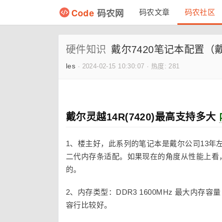
Code
码农网
码农文章
码农社区
硬件知识
戴尔7420笔记本配置（
les
·
2024-02-15 10:30:07
·
热度: 281
戴尔灵越14R(7420)最高支持多大
1、楼主好，此系列的笔记本是戴尔公司13年
二代内存条适配。如果现在的角度从性能上看
的。
2、内存类型：DDR3 1600MHz 最大内存容
容行比较好。