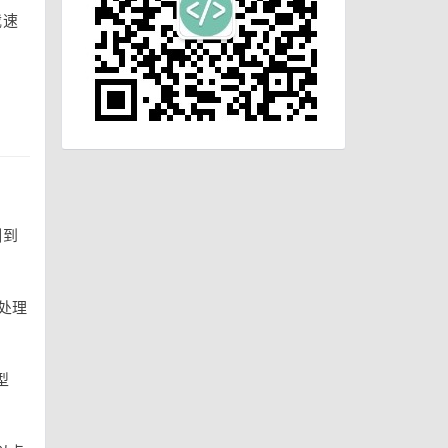
载速
测到
，处理
型