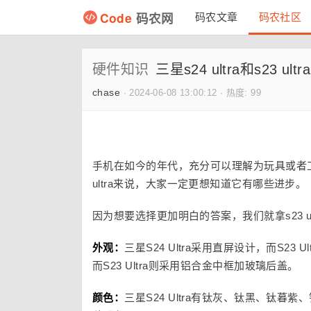
Code
码农网
码农文章
码农社区
硬件知识
三星s24 ultra和s23 ult
chase
·
2024-06-08 13:00:12
·
热度: 99
手机在如今的年代，充分可以理解为玩具或者
ultra来说，大家一定更想知道它有哪些进步。
因为想要选择更加明白的答案，我们就拿s23 
外观：
三星S24 Ultra采用直屏设计，而S23
而S23 Ultra则采用铝合金中框加玻璃后盖。
颜色：
三星S24 Ultra有钛灰、钛黑、钛暮