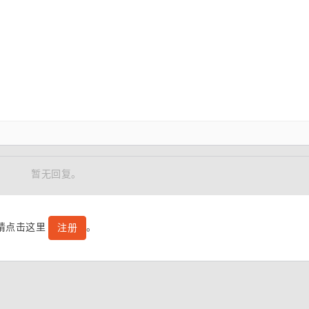
暂无回复。
号请点击这里
。
注册