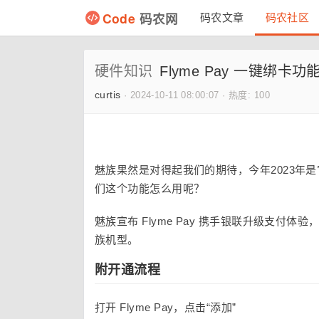
Code
码农网
码农文章
码农社区
硬件知识
Flyme Pay 一键绑卡功
curtis
·
2024-10-11 08:00:07
·
热度: 100
魅族果然是对得起我们的期待，今年2023年是
们这个功能怎么用呢？
魅族宣布 Flyme Pay 携手银联升级支付
族机型。
附开通流程
打开 Flyme Pay，点击“添加”