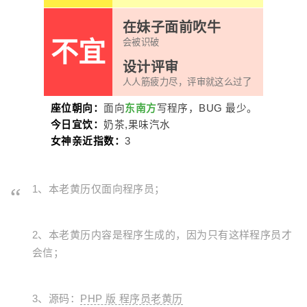
在妹子面前吹牛
不宜
会被识破
设计评审
人人筋疲力尽，评审就这么过了
座位朝向：
面向
东南方
写程序，BUG 最少。
今日宜饮：
奶茶,果味汽水
女神亲近指数：
3
1、本老黄历仅面向程序员；
2、本老黄历内容是程序生成的，因为只有这样程序员才
会信；
3、源码：
PHP 版 程序员老黄历