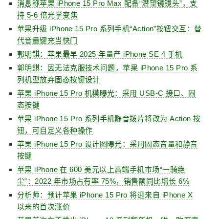
消息称苹果 iPhone 15 Pro Max 配备“潜望镜镜头”，支
持 5-6 倍光学变焦
苹果升级 iPhone 15 Pro 系列手机“Action”按钮交互：替
代音量键充当快门
郭明錤：苹果最早 2025 年量产 iPhone SE 4 手机
郭明錤：因无法克服技术问题，苹果 iPhone 15 Pro 系
列机型放弃固态按键设计
苹果 iPhone 15 Pro 机模曝光：采用 USB-C 接口、固
态按键
苹果 iPhone 15 Pro 系列手机静音拨片将改为 Action 按
钮，可自定义各种操作
苹果 iPhone 15 Pro 设计图曝光：采用固态音量和静音
按键
苹果 iPhone 在 600 美元以上高端手机市场“一骑绝
尘”：2022 年市场占有率 75%，销售额同比增长 6%
分析师：预计苹果 iPhone 15 Pro 将迎来自 iPhone X
以来的首次涨价