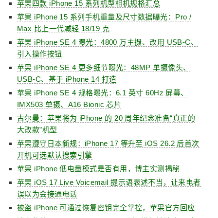
苹果四款 iPhone 15 系列机型相机规格汇总
苹果 iPhone 15 系列手机重量及尺寸数据曝光：Pro /
Max 比上一代减轻 18/19 克
苹果 iPhone SE 4 曝光：4800 万主摄、改用 USB-C、
引入操作按钮
苹果 iPhone SE 4 更多细节曝光：48MP 单摄像头、
USB-C、基于 iPhone 14 打造
苹果 iPhone SE 4 规格曝光：6.1 英寸 60Hz 屏幕、
IMX503 单摄、A16 Bionic 芯片
古尔曼：苹果将为 iPhone 的 20 周年纪念准备“真正的
大改款”机型
苹果遵守日本新规：iPhone 17 等升至 iOS 26.2 后首次
开机可选默认搜索引擎
苹果 iPhone 低电量模式是否有用，博主实测揭秘
苹果 iOS 17 Live Voicemail 提示语表述不当，让来电者
误以为会接通电话
被盗 iPhone 可通过恢复密钥完全掌控，苹果官方回应