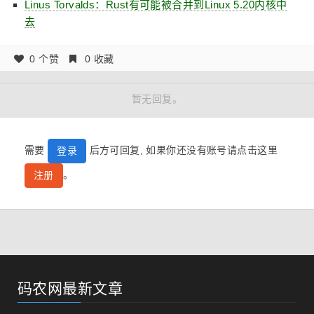
Linus Torvalds：Rust有可能被合并到Linux 5.20内核中
去
0 个赞
0 收藏
暂无回复。
需要
后方可回复, 如果你还没有账号请点击这里
登录
。
注册
码农网最新文章