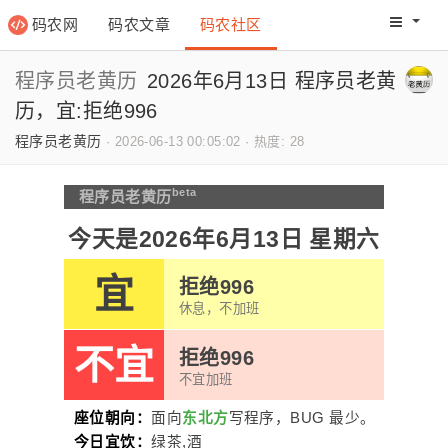
码农网
码农文章
码农社区
码农教程
码农网分
程序员老黄历
2026年6月13日 程序员老黄
历，宜:拒绝996
程序员老黄历
·
2026-06-13 00:05:02
·
热度: 28
beta
程序员老黄历
今天是2026年6月13日 星期六
宜
拒绝996
休息，不加班
不宜
拒绝996
不宜加班
座位朝向：
面向
东北方
写程序，BUG 最少。
今日宜饮：
绿茶,酒