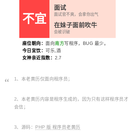
面试
不宜
面试官不爽，会拿你出气
在妹子面前吹牛
会被识破
座位朝向：
面向
南方
写程序，BUG 最少。
今日宜饮：
可乐,酒
女神亲近指数：
2.7
1、本老黄历仅面向程序员；
2、本老黄历内容是程序生成的，因为只有这样程序员才
会信；
3、源码：
PHP 版 程序员老黄历