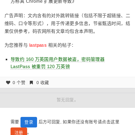
方称其 Chrome 扩展更新导致》
广告声明：文内含有的对外跳转链接（包括不限于超链接、二
维码、口令等形式），用于传递更多信息，节省甄选时间，结
果仅供参考，码农网所有文章均包含本声明。
为您推荐与
lastpass
相关的帖子：
导致约 160 万英国用户数据被盗，密码管理器
LastPass 被重罚 120 万英镑
0 个赞
0 收藏
暂无回复。
需要
后方可回复, 如果你还没有账号请点击这里
登录
。
注册