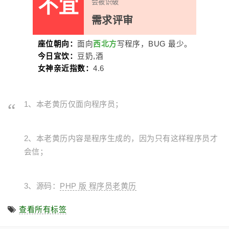
不宜
会被识破
需求评审
座位朝向：
面向
西北方
写程序，BUG 最少。
今日宜饮：
豆奶,酒
女神亲近指数：
4.6
1、本老黄历仅面向程序员；
2、本老黄历内容是程序生成的，因为只有这样程序员才
会信；
3、源码：
PHP 版 程序员老黄历
查看所有标签