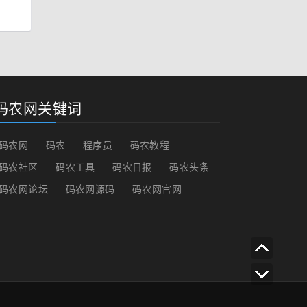
码农网关键词
码农网
码农
程序员
码农教程
码农社区
码农工具
码农日报
码农头条
码农网论坛
码农网源码
码农网官网