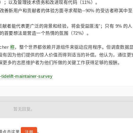
%）；以及管理技术债务和改进现有代码（11%）。
善新用户和贡献者的体验方面寻求帮助--90% 的受访者称其中至
贡献者能代表更广泛的背景和经验，将会受益匪浅"；只有 9% 的人
的首要想法是营造一个热情的氛围（72%）。
cher
称
，整个世界都依赖开源组件来驱动应用程序。但调查数据
没有因为他们提供的惊人价值而得到适当的补偿。他认为，通往更
保更多的志愿维护者为他们所做的关键工作获得足够的报酬。
e-tidelift-maintainer-survey
暂无回复。
号请点击这里
。
注册