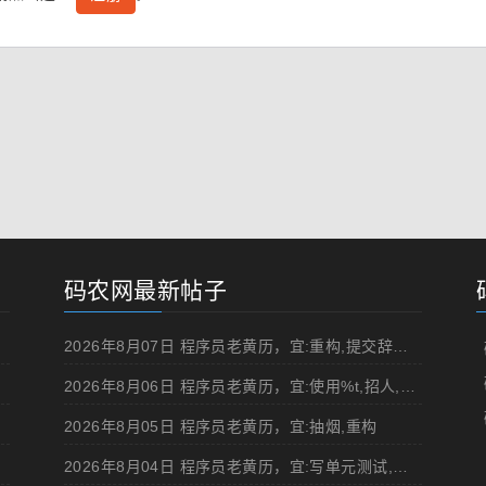
码农网最新帖子
2026年8月07日 程序员老黄历，宜:重构,提交辞职申请,申请加薪
2026年8月06日 程序员老黄历，宜:使用%t,招人,浏览成人网站,提交代码
2026年8月05日 程序员老黄历，宜:抽烟,重构
2026年8月04日 程序员老黄历，宜:写单元测试,在妹子面前吹牛