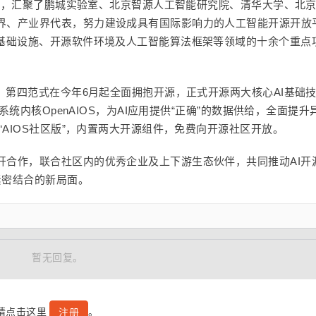
为原则，汇聚了鹏城实验室、北京智源人工智能研究院、清华大学、北
界、产业界代表，努力建设成具有国际影响力的人工智能开源开放
件基础设施、开源软件环境及人工智能算法框架等领域的十余个重点
态，第四范式在今年6月起全面拥抱开源，正式开源两大核心AI基础
作系统内核OpenAIOS，为AI应用提供“正确”的数据供给，全面提升
“AIOS社区版”，内置两大开源组件，免费向开源社区开放。
开合作，联合社区内的优秀企业及上下游生态伙伴，共同推动AI开
紧密结合的新局面。
暂无回复。
号请点击这里
。
注册