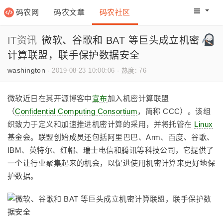
码农网
码农文章
码农社区
码农教程
码农网分
IT资讯
微软、谷歌和 BAT 等巨头成立机密
计算联盟，联手保护数据安全
washington
·
2019-08-23 10:00:06
·
热度: 76
微软近日在其开源博客中
宣布
加入机密计算联盟
（
Confidential Computing Consortium
，简称 CCC）。该组
织致力于定义和加速推进机密计算的采用，并将托管在
Linux
基金会。联盟创始成员还包括阿里巴巴、Arm、百度、谷歌、
IBM、英特尔、红帽、瑞士电信和腾讯等科技公司，它提供了
一个让行业聚集起来的机会，以促进使用机密计算来更好地保
护数据。