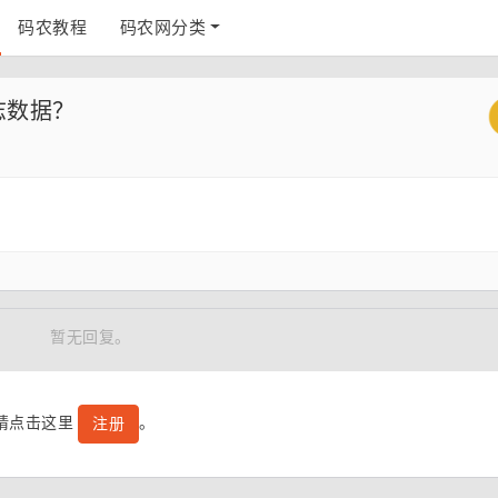
码农教程
码农网分类
日志数据？
暂无回复。
号请点击这里
。
注册